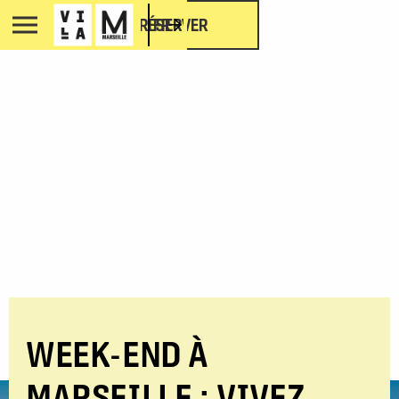
RÉSERVER
FR
WEEK-END À
MARSEILLE : VIVEZ